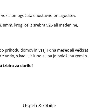
na vozla omogočata enostavno prilagoditev.
im. 8mm, kroglice iz srebra 925 ali medenine,
i ob prihodu domov in vsaj 1x na mesec ali večkrat
 z vodo, s kadili, z luno ali pa jo položi na zemljo.
 izbira za darilo!
%
Uspeh & Obilje