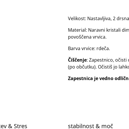
Velikost: Nastavljiva, 2 drs
Material: Naravni kristali d
povoščena vrvica.
Barva vrvice: rdeča.
Čiščenje
: Zapestnico, očist
(po občutku). Očistiš jo lahko
Zapestnica je vedno odlična
%
tev & Stres
stabilnost & moč