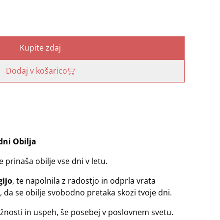
Kupite zdaj
Dodaj v košarico
dni Obilja
je prinaša obilje vse dni v letu.
gijo
, te napolnila z radostjo in odprla vrata
, da se obilje svobodno pretaka skozi tvoje dni.
ožnosti in uspeh, še posebej v poslovnem svetu.