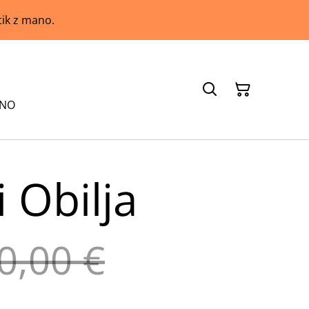
tik z mano.
ANO
 Obilja
0,00 €