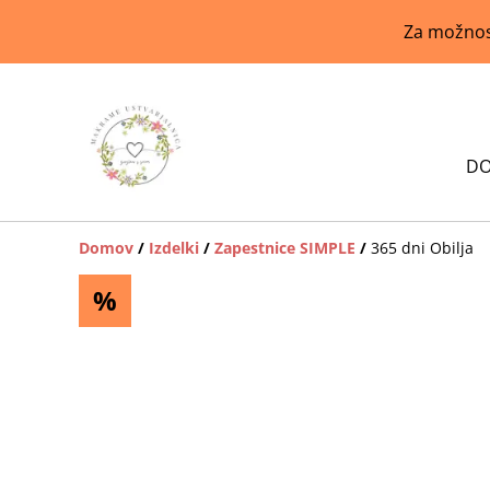
Za možnost
D
Domov
/
Izdelki
/
Zapestnice SIMPLE
/
365 dni Obilja
%