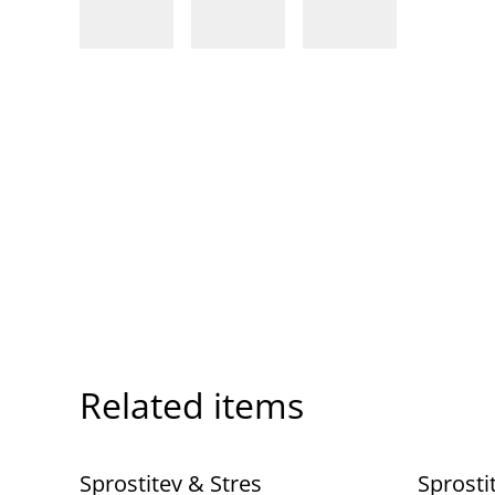
Related items
%
%
Sprostitev & Stres
Sprosti