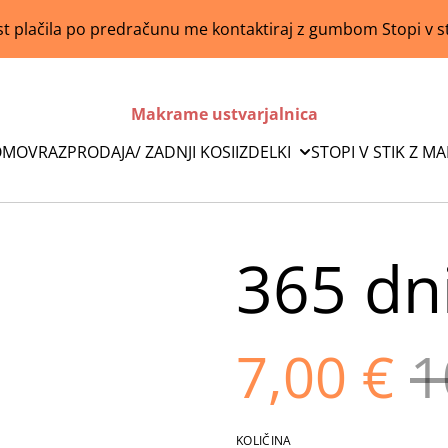
 plačila po predračunu me kontaktiraj z gumbom Stopi v s
Makrame ustvarjalnica
OMOV
RAZPRODAJA/ ZADNJI KOSI
IZDELKI
STOPI V STIK Z M
365 dni
7,00 €
1
KOLIČINA