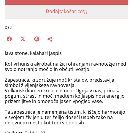
Dodaj v košarico
DELI
lava stone, kalahari jaspis
Kot vrhunski akrobat na žici ohranjam ravnotežje med
svojo notranjo močjo in občutljivostjo.
Zapestnica, ki združuje moč kristalov, predstavlja
simbol življenjskega ravnovesja.
Vulkanski kamen krepi element Ognja v nas, prinaša
pogum, strast in moč, medtem ko Jaspis nosi energijo
prizemljitve in omogoča jasen vpogled vase.
Ta zapestnica je namenjena tistim, ki iščejo harmonijo
v svojem življenju ter želijo doseči uspeh tako na
delovnem mestu kot tudi v odnosih.