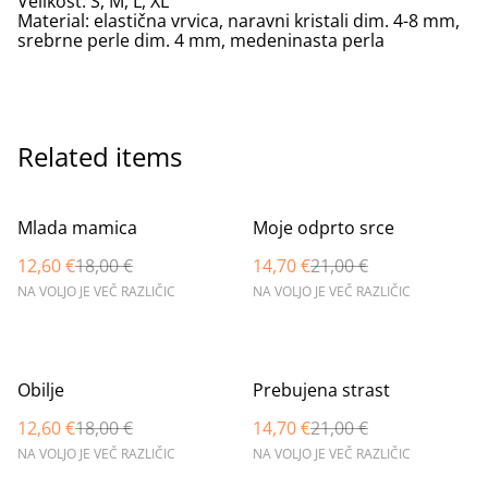
Velikost: S, M, L, XL
Material: elastična vrvica, naravni kristali dim. 4-8 mm,
srebrne perle dim. 4 mm, medeninasta perla
Related items
%
%
Mlada mamica
Moje odprto srce
12,60 €
18,00 €
14,70 €
21,00 €
NA VOLJO JE VEČ RAZLIČIC
NA VOLJO JE VEČ RAZLIČIC
%
%
Obilje
Prebujena strast
12,60 €
18,00 €
14,70 €
21,00 €
NA VOLJO JE VEČ RAZLIČIC
NA VOLJO JE VEČ RAZLIČIC