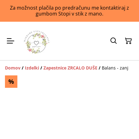
Za možnost plačila po predračunu me kontaktiraj z
gumbom Stopi v stik z mano.
Domov
/
Izdelki
/
Zapestnice ZRCALO DUŠE
/
Balans - zanj
%