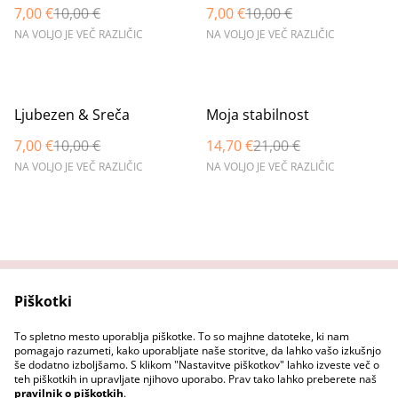
7,00 €
10,00 €
7,00 €
10,00 €
NA VOLJO JE VEČ RAZLIČIC
NA VOLJO JE VEČ RAZLIČIC
%
%
Ljubezen & Sreča
Moja stabilnost
7,00 €
10,00 €
14,70 €
21,00 €
NA VOLJO JE VEČ RAZLIČIC
NA VOLJO JE VEČ RAZLIČIC
Piškotki
Domov
Stopi v stik z nama
Pravni pogoji
Pravilnik o zasebnosti
To spletno mesto uporablja piškotke. To so majhne datoteke, ki nam
Pravilnik o piškotkih
pomagajo razumeti, kako uporabljate naše storitve, da lahko vašo izkušnjo
še dodatno izboljšamo. S klikom "Nastavitve piškotkov" lahko izveste več o
teh piškotkih in upravljate njihovo uporabo. Prav tako lahko preberete naš
pravilnik o piškotkih
.