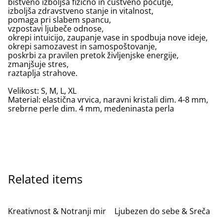
bistveno izboljša fizično in čustveno počutje,
izboljša zdravstveno stanje in vitalnost,
pomaga pri slabem spancu,
vzpostavi ljubeče odnose,
okrepi intuicijo, zaupanje vase in spodbuja nove ideje,
okrepi samozavest in samospoštovanje,
poskrbi za pravilen pretok življenjske energije,
zmanjšuje stres,
raztaplja strahove.
Velikost: S, M, L, XL
Material: elastična vrvica, naravni kristali dim. 4-8 mm,
srebrne perle dim. 4 mm, medeninasta perla
Related items
%
%
Kreativnost & Notranji mir
Ljubezen do sebe & Sreča