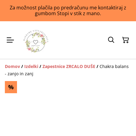
Za možnost plačila po predračunu me kontaktiraj z
gumbom Stopi v stik z mano.
Domov
/
Izdelki
/
Zapestnice ZRCALO DUŠE
/
Chakra balans
- zanjo in zanj
%