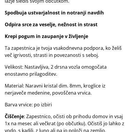
lažje slediš svojim občutkom.
Spodbuja ustvarjalnost in notranji navdih
Odpira srce za veselje, nežnost in strast
Krepi pogum in zaupanje v življenje
Ta zapestnica je tvoja vsakodnevna podpora, ko želiš
več igrivosti, strasti in povezanosti s seboj.
Velikost: Nastavljiva, 2 drsna vozla omogočata
enostavno prilagoditev.
Material: Naravni kristal dim. 8mm, kroglice iz
nerjaveče medenine, povoščena vrvica.
Barva vrvice: po izbiri
Čiščenje
: Zapestnico, očisti ob prihodu domov in vsaj
1x na mesec ali večkrat (po občutku). Očistiš jo lahko z
vodo, s kadili, z luno ali pa jo položi na zemljo.