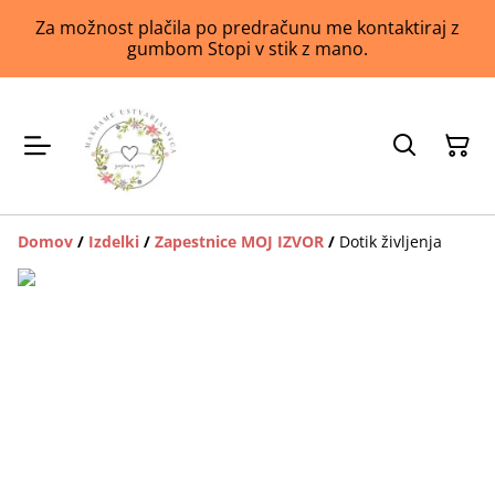
Za možnost plačila po predračunu me kontaktiraj z
gumbom Stopi v stik z mano.
Domov
/
Izdelki
/
Zapestnice MOJ IZVOR
/
Dotik življenja