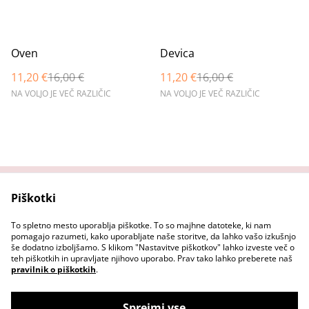
%
%
Oven
Devica
11,20 €
16,00 €
11,20 €
16,00 €
NA VOLJO JE VEČ RAZLIČIC
NA VOLJO JE VEČ RAZLIČIC
Piškotki
Domov
Stopi v stik z nama
Pravni pogoji
Pravilnik o zasebnosti
To spletno mesto uporablja piškotke. To so majhne datoteke, ki nam
Pravilnik o piškotkih
pomagajo razumeti, kako uporabljate naše storitve, da lahko vašo izkušnjo
še dodatno izboljšamo. S klikom "Nastavitve piškotkov" lahko izveste več o
teh piškotkih in upravljate njihovo uporabo. Prav tako lahko preberete naš
pravilnik o piškotkih
.
Sprejmi vse