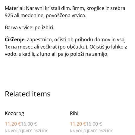
Material: Naravni kristali dim. 8mm, kroglice iz srebra
925 ali medenine, povoščena vrvica.
Barva vrvice: po izbiri.
Čiščenje
: Zapestnico, očisti ob prihodu domov in vsaj
1x na mesec ali večkrat (po občutku). Očistiš jo lahko z
vodo, s kadili, z luno ali pa jo položi na zemljo.
Related items
%
%
Kozorog
Ribi
11,20 €
16,00 €
11,20 €
16,00 €
NA VOLJO JE VEČ RAZLIČIC
NA VOLJO JE VEČ RAZLIČIC