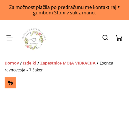
Za možnost plačila po predračunu me kontaktiraj z
gumbom Stopi v stik z mano.
Domov
/
Izdelki
/
Zapestnice MOJA VIBRACIJA
/
Esenca
ravnovesja - 7 čaker
%