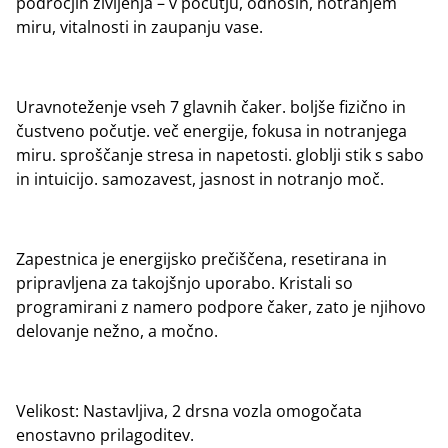
področjih življenja – v počutju, odnosih, notranjem
miru, vitalnosti in zaupanju vase.
Uravnoteženje vseh 7 glavnih čaker. boljše fizično in
čustveno počutje. več energije, fokusa in notranjega
miru. sproščanje stresa in napetosti. globlji stik s sabo
in intuicijo. samozavest, jasnost in notranjo moč.
Zapestnica je energijsko prečiščena, resetirana in
pripravljena za takojšnjo uporabo. Kristali so
programirani z namero podpore čaker, zato je njihovo
delovanje nežno, a močno.
Velikost: Nastavljiva, 2 drsna vozla omogočata
enostavno prilagoditev.