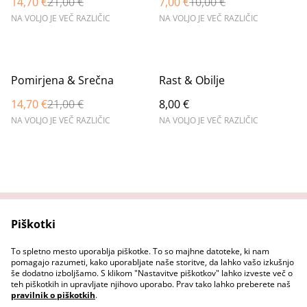
14,70 €
21,00 €
7,00 €
10,00 €
NA VOLJO JE VEČ RAZLIČIC
NA VOLJO JE VEČ RAZLIČIC
%
Pomirjena & Srečna
Rast & Obilje
14,70 €
21,00 €
8,00 €
NA VOLJO JE VEČ RAZLIČIC
NA VOLJO JE VEČ RAZLIČIC
Piškotki
Domov
Stopi v stik z nama
Pravni pogoji
Pravilnik o zasebnosti
To spletno mesto uporablja piškotke. To so majhne datoteke, ki nam
Pravilnik o piškotkih
pomagajo razumeti, kako uporabljate naše storitve, da lahko vašo izkušnjo
še dodatno izboljšamo. S klikom "Nastavitve piškotkov" lahko izveste več o
teh piškotkih in upravljate njihovo uporabo. Prav tako lahko preberete naš
pravilnik o piškotkih
.