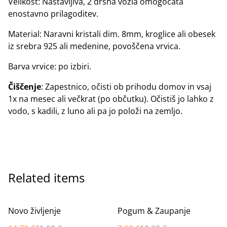
Velikost: Nastavljiva, 2 drsna vozla omogočata
enostavno prilagoditev.
Material: Naravni kristali dim. 8mm, kroglice ali obesek
iz srebra 925 ali medenine, povoščena vrvica.
Barva vrvice: po izbiri.
Čiščenje
: Zapestnico, očisti ob prihodu domov in vsaj
1x na mesec ali večkrat (po občutku). Očistiš jo lahko z
vodo, s kadili, z luno ali pa jo položi na zemljo.
Related items
%
%
Novo življenje
Pogum & Zaupanje