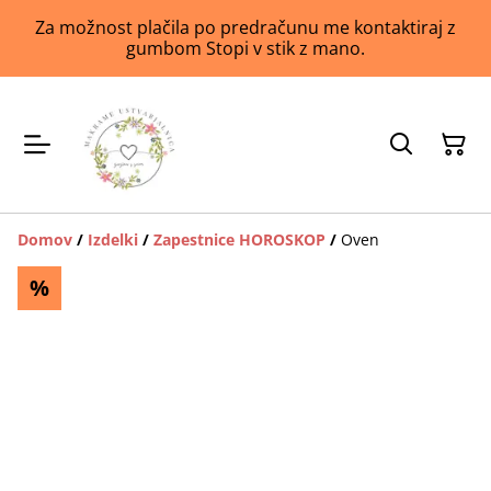
Za možnost plačila po predračunu me kontaktiraj z
gumbom Stopi v stik z mano.
Domov
/
Izdelki
/
Zapestnice HOROSKOP
/
Oven
%