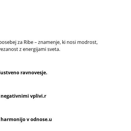
a
 posebej za Ribe – znamenje, ki nosi modrost,
vezanost z energijami sveta.
čustveno ravnovesje.
d negativnimi vplivi.r
n harmonijo v odnose.u