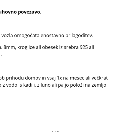
duhovno povezavo.
na vozla omogočata enostavno prilagoditev.
m. 8mm, kroglice ali obesek iz srebra 925 ali
.
i ob prihodu domov in vsaj 1x na mesec ali večkrat
 z vodo, s kadili, z luno ali pa jo položi na zemljo.