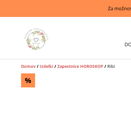
Za možnost
D
Domov
/
Izdelki
/
Zapestnice HOROSKOP
/
Ribi
%