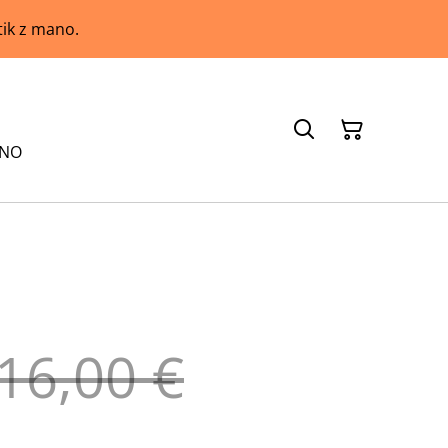
tik z mano.
ANO
16,00 €