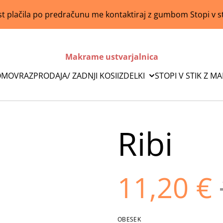
 plačila po predračunu me kontaktiraj z gumbom Stopi v s
Makrame ustvarjalnica
OMOV
RAZPRODAJA/ ZADNJI KOSI
IZDELKI
STOPI V STIK Z M
Ribi
11,20 €
OBESEK