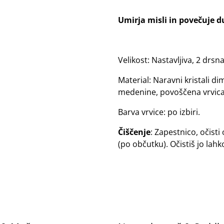
Umirja misli in povečuje 
Velikost: Nastavljiva, 2 drs
Material: Naravni kristali di
medenine, povoščena vrvica
Barva vrvice: po izbiri.
Čiščenje
: Zapestnico, očist
(po občutku). Očistiš jo lahko