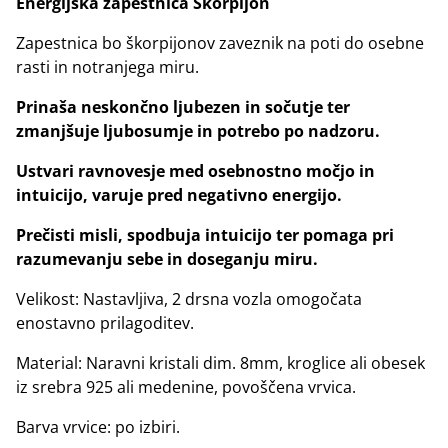
Energijska zapestnica Škorpijon
Zapestnica bo škorpijonov zaveznik na poti do osebne
rasti in notranjega miru.
Prinaša neskončno ljubezen in sočutje ter
zmanjšuje ljubosumje in potrebo po nadzoru.
Ustvari ravnovesje med osebnostno močjo in
intuicijo, varuje pred negativno energijo.
Prečisti misli, spodbuja intuicijo ter pomaga pri
razumevanju sebe in doseganju miru.
Velikost: Nastavljiva, 2 drsna vozla omogočata
enostavno prilagoditev.
Material: Naravni kristali dim. 8mm, kroglice ali obesek
iz srebra 925 ali medenine, povoščena vrvica.
Barva vrvice: po izbiri.