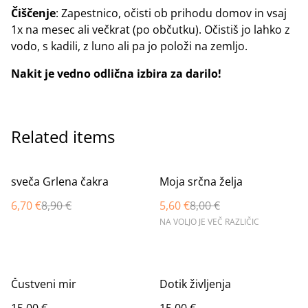
Čiščenje
: Zapestnico, očisti ob prihodu domov in vsaj
1x na mesec ali večkrat (po občutku). Očistiš jo lahko z
vodo, s kadili, z luno ali pa jo položi na zemljo.
Nakit je vedno odlična izbira za darilo!
Related items
%
%
sveča Grlena čakra
Moja srčna želja
6,70 €
8,90 €
5,60 €
8,00 €
NA VOLJO JE VEČ RAZLIČIC
Čustveni mir
Dotik življenja