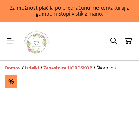
Za možnost plačila po predračunu me kontaktiraj z
gumbom Stopi v stik z mano.
Domov
/
Izdelki
/
Zapestnice HOROSKOP
/
Škorpijon
%