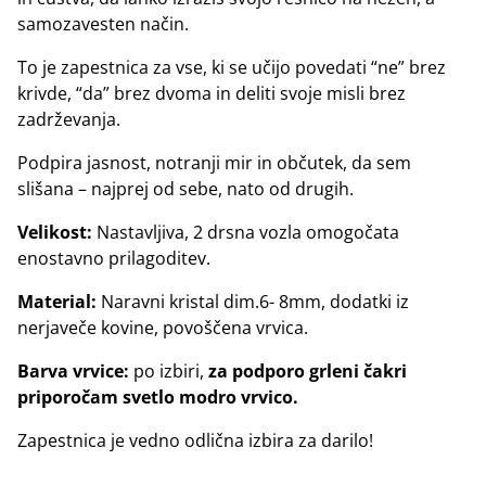
samozavesten način.
To je zapestnica za vse, ki se učijo povedati “ne” brez
krivde, “da” brez dvoma in deliti svoje misli brez
zadrževanja.
Podpira jasnost, notranji mir in občutek, da sem
slišana – najprej od sebe, nato od drugih.
Velikost:
Nastavljiva, 2 drsna vozla omogočata
enostavno prilagoditev.
Material:
Naravni kristal dim.6- 8mm, dodatki iz
nerjaveče kovine, povoščena vrvica.
Barva vrvice:
po izbiri,
za podporo grleni čakri
priporočam svetlo modro vrvico.
Zapestnica je vedno odlična izbira za darilo!