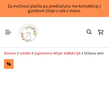
Za možnost plačila po predračunu me kontaktiraj z
gumbom Stopi v stik z mano.
Domov
/
Izdelki
/
Zapestnice MOJA VIBRACIJA
/
Slišana sem
%