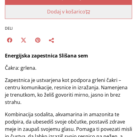
Dodaj v košarico
DELI
Energijska zapestnica Slišana sem
Čakra: grlena.
Zapestnica je ustvarjena kot podpora grleni čakri –
centru komunikacije, resnice in izražanja. Namenjena
je trenutkom, ko želiš govoriti mirno, jasno in brez
strahu.
Kombinacija sodalita, akvamarina in amazonita te
podpira, da ubesediš svoje občutke, postaviš zdrave
meje in zaupaš svojemu glasu. Pomaga ti povezati misli
in čustva, da lahko izraziš svojo resnico na nežen, a