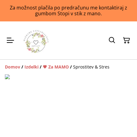
Za možnost plačila po predračunu me kontaktiraj z
gumbom Stopi v stik z mano.
Domov
/
Izdelki
/
💗 Za MAMO
/
Sprostitev & Stres