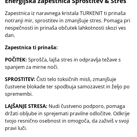
Energijska zapestnica Sprostitev
& Stres
Zapestnica iz naravnega kristala TURKENIT ti prinaša
notranji mir, sprostitev in zmanjšuje stres. Pomaga pri
nespečnosti in prinaša občutek lahkotnosti skozi ves
dan.
Zapestnica ti prinaša:
POČITEK:
Sprošča, lajša stres in odpravlja težave s
spanjem za mirne noči.
SPROSTITEV:
Čisti telo toksičnih misli, zmanjšuje
čustvene blokade ter spodbuja samozavest in željo po
spremembi.
LAJŠANJE STRESA:
Nudi čustveno podporo, pomaga
držati obljube in sprejemati pravilne odločitve. Odkrije
tvojo resnično osebnost in omogoča, da zaživiš v svoji
pravi luči.