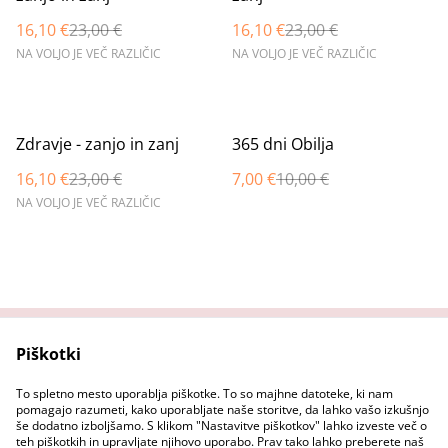
16,10 €
23,00 €
16,10 €
23,00 €
NA VOLJO JE VEČ RAZLIČIC
NA VOLJO JE VEČ RAZLIČIC
%
%
Zdravje - zanjo in zanj
365 dni Obilja
16,10 €
23,00 €
7,00 €
10,00 €
NA VOLJO JE VEČ RAZLIČIC
Piškotki
Domov
Stopi v stik z nama
Pravni pogoji
Pravilnik o zasebnosti
To spletno mesto uporablja piškotke. To so majhne datoteke, ki nam
Pravilnik o piškotkih
pomagajo razumeti, kako uporabljate naše storitve, da lahko vašo izkušnjo
še dodatno izboljšamo. S klikom "Nastavitve piškotkov" lahko izveste več o
teh piškotkih in upravljate njihovo uporabo. Prav tako lahko preberete naš