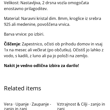
Velikost: Nastavljiva, 2 drsna vozla omogočata
enostavno prilagoditev.
Material: Naravni kristal dim. 8mm, kroglice iz srebra
925 ali medenine, povoščena vrvica.
Barva vrvice: po izbiri.
Čiščenje
: Zapestnico, očisti ob prihodu domov in vsaj
1x na mesec ali večkrat (po občutku). Očistiš jo lahko z
vodo, s kadili, z luno ali pa jo položi na zemljo.
Nakit je vedno odlična izbira za darilo!
Related items
%
%
Vera · Upanje · Zaupanje -
Vztrajnost & Cilji - zanjo in
zanjo in zanj
zanj