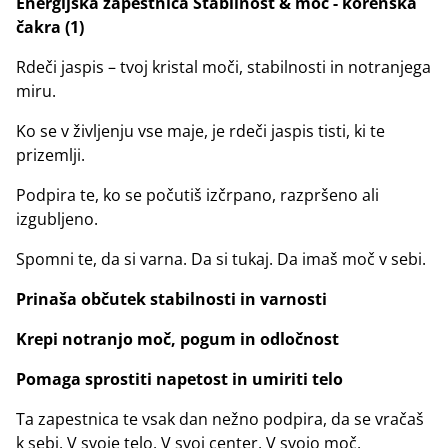
Energijska zapestnica Stabilnost & moč - korenska
čakra (1)
Rdeči jaspis – tvoj kristal moči, stabilnosti in notranjega
miru.
Ko se v življenju vse maje, je rdeči jaspis tisti, ki te
prizemlji.
Podpira te, ko se počutiš izčrpano, razpršeno ali
izgubljeno.
Spomni te, da si varna. Da si tukaj. Da imaš moč v sebi.
Prinaša občutek stabilnosti in varnosti
Krepi notranjo moč, pogum in odločnost
Pomaga sprostiti napetost in umiriti telo
Ta zapestnica te vsak dan nežno podpira, da se vračaš
k sebi. V svoje telo. V svoj center. V svojo moč.