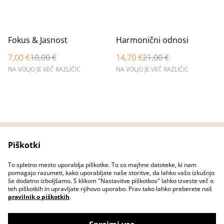
%
%
Fokus & Jasnost
Harmonični odnosi
7,00 €
10,00 €
14,70 €
21,00 €
NA VOLJO JE VEČ RAZLIČIC
NA VOLJO JE VEČ RAZLIČIC
Piškotki
Domov
Stopi v stik z nama
Pravni pogoji
Pravilnik o zasebnosti
To spletno mesto uporablja piškotke. To so majhne datoteke, ki nam
Pravilnik o piškotkih
pomagajo razumeti, kako uporabljate naše storitve, da lahko vašo izkušnjo
še dodatno izboljšamo. S klikom "Nastavitve piškotkov" lahko izveste več o
teh piškotkih in upravljate njihovo uporabo. Prav tako lahko preberete naš
pravilnik o piškotkih
.