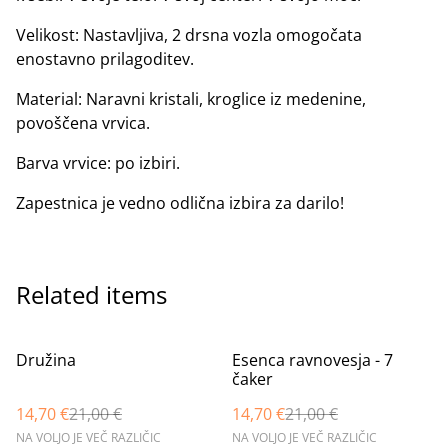
Velikost: Nastavljiva, 2 drsna vozla omogočata
enostavno prilagoditev.
Material: Naravni kristali, kroglice iz medenine,
povoščena vrvica.
Barva vrvice: po izbiri.
Zapestnica je vedno odlična izbira za darilo!
Related items
%
%
Družina
Esenca ravnovesja - 7
čaker
14,70 €
21,00 €
14,70 €
21,00 €
NA VOLJO JE VEČ RAZLIČIC
NA VOLJO JE VEČ RAZLIČIC