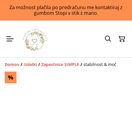
Za možnost plačila po predračunu me kontaktiraj z
gumbom Stopi v stik z mano.
Domov
/
Izdelki
/
Zapestnice SIMPLE
/
stabilnost & moč
%