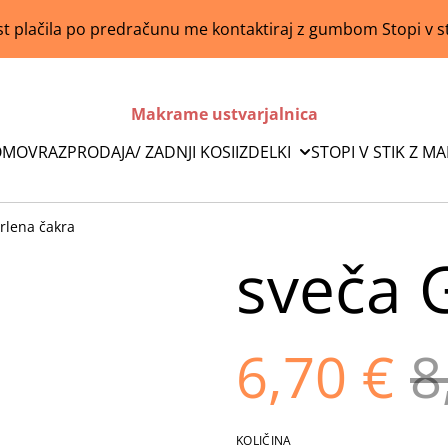
 plačila po predračunu me kontaktiraj z gumbom Stopi v s
Makrame ustvarjalnica
OMOV
RAZPRODAJA/ ZADNJI KOSI
IZDELKI
STOPI V STIK Z M
rlena čakra
sveča 
6,70 €
8
KOLIČINA