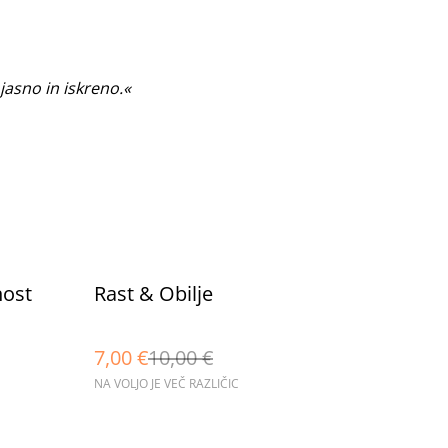
jasno in iskreno.«
%
nost
Rast & Obilje
7,00 €
10,00 €
NA VOLJO JE VEČ RAZLIČIC