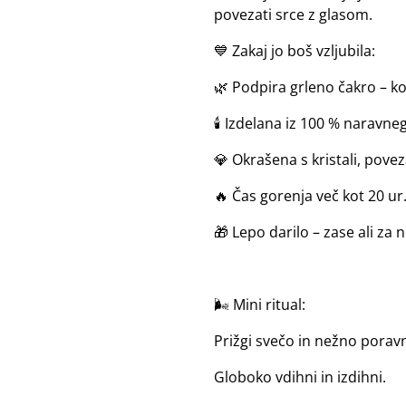
povezati srce z glasom.
💙 Zakaj jo boš vzljubila:
🌿 Podpira grleno čakro – k
🕯️ Izdelana iz 100 % naravne
💎 Okrašena s kristali, povez
🔥 Čas gorenja več kot 20 ur
🎁 Lepo darilo – zase ali za 
🌬 Mini ritual:
Prižgi svečo in nežno porav
Globoko vdihni in izdihni.