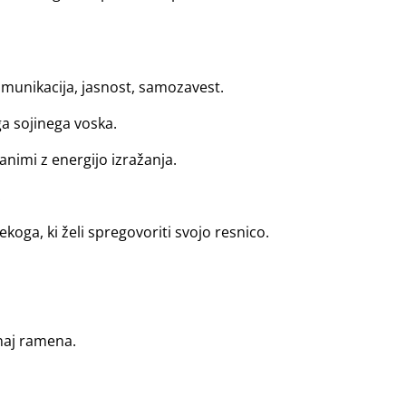
omunikacija, jasnost, samozavest.
ga sojinega voska.
animi z energijo izražanja.
.
nekoga, ki želi spregovoriti svojo resnico.
naj ramena.