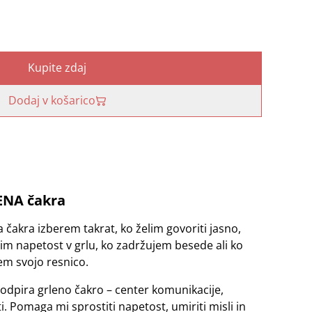
Kupite zdaj
Dodaj v košarico
ENA čakra
a čakra izberem takrat, ko želim govoriti jasno,
tim napetost v grlu, ko zadržujem besede ali ko
m svojo resnico.
podpira grleno čakro – center komunikacije,
i. Pomaga mi sprostiti napetost, umiriti misli in