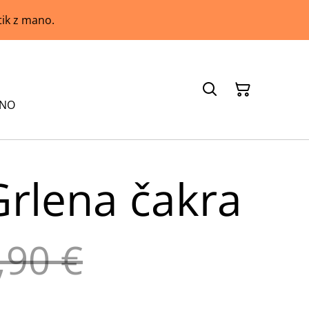
tik z mano.
ANO
Grlena čakra
,90 €