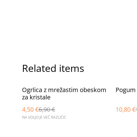
Related items
%
%
Ogrlica z mrežastim obeskom
Pogum
za kristale
4,50 €
6,90 €
10,80 €
NA VOLJO JE VEČ RAZLIČIC