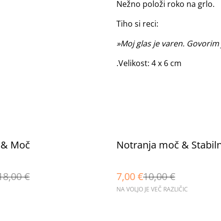
Nežno položi roko na grlo.
Tiho si reci:
»Moj glas je varen. Govorim 
.Velikost: 4 x 6 cm
%
 & Moč
Notranja moč & Stabil
18,00 €
7,00 €
10,00 €
NA VOLJO JE VEČ RAZLIČIC