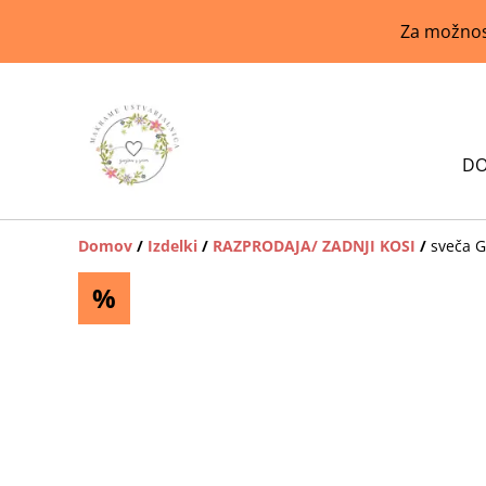
Za možnost
D
Domov
/
Izdelki
/
RAZPRODAJA/ ZADNJI KOSI
/
sveča G
%