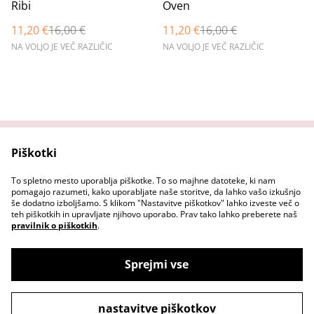
%
%
Ribi
Oven
11,20 €
16,00 €
11,20 €
16,00 €
NA VOLJO JE VEČ RAZLIČIC
NA VOLJO JE VEČ RAZLIČIC
Piškotki
Domov
Stopi v stik z nama
Pravni pogoji
Pravilnik o zasebnosti
To spletno mesto uporablja piškotke. To so majhne datoteke, ki nam
Pravilnik o piškotkih
pomagajo razumeti, kako uporabljate naše storitve, da lahko vašo izkušnjo
še dodatno izboljšamo. S klikom "Nastavitve piškotkov" lahko izveste več o
teh piškotkih in upravljate njihovo uporabo. Prav tako lahko preberete naš
pravilnik o piškotkih
.
Sprejmi vse
©
2026
Makrame ustvarjalnica
nastavitve piškotkov