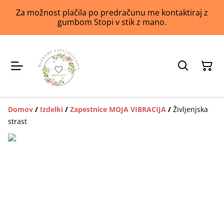
Za možnost plačila po predračunu me kontaktiraj z
gumbom Stopi v stik z mano.
Domov
/
Izdelki
/
Zapestnice MOJA VIBRACIJA
/
Življenjska
strast