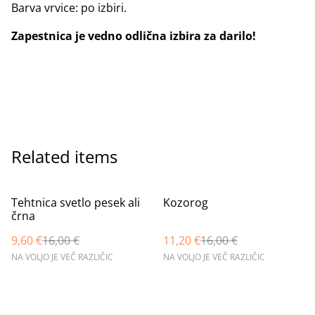
Barva vrvice: po izbiri.
Zapestnica je vedno odlična izbira za darilo!
Related items
%
%
Tehtnica svetlo pesek ali
Kozorog
črna
9,60 €
16,00 €
11,20 €
16,00 €
NA VOLJO JE VEČ RAZLIČIC
NA VOLJO JE VEČ RAZLIČIC