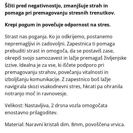
Ščiti pred negativnostjo, zmanjšuje strah in
pomaga pri premagovanju stresnih trenutkov.
Krepi pogum in povečuje odpornost na stres.
Strast nas poganja. Ko jo odkrijemo, postanemo
nepremagljivi in zadovoljni. Zapestnica ti pomaga
prebuditi strast in omogoča, da se postaviš zase,
okrepiš svojo samozavest in lažje premagaš življenjske
izzive. Idealna je za vse, ki iščete podporo pri
premagovanju strahov, povečanju vitalnosti in
izboljšanju komunikacije. Z zapestnico boš lažje
navigirala skozi vsakodnevni stres, hkrati pa ohranila
notranjo moč in ravnovesje.
Velikost: Nastavljiva, 2 drsna vozla omogočata
enostavno prilagoditev.
Material: Naravni kristali dim. 8mm, povoščena vrvica.