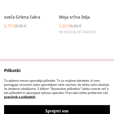
%
%
sveča Grlena čakra
Moja srčna želja
6,70 €
8,90 €
5,60 €
8,00 €
NA VOLJO JE VEČ RAZLIČIC
Piškotki
Domov
Stopi v stik z nama
Pravni pogoji
Pravilnik o zasebnosti
To spletno mesto uporablja piškotke. To so majhne datoteke, ki nam
Pravilnik o piškotkih
pomagajo razumeti, kako uporabljate naše storitve, da lahko vašo izkušnjo
še dodatno izboljšamo. S klikom "Nastavitve piškotkov" lahko izveste več o
teh piškotkih in upravljate njihovo uporabo. Prav tako lahko preberete naš
pravilnik o piškotkih
.
Sprejmi vse