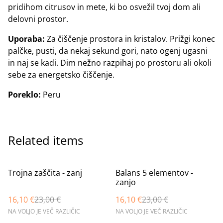
pridihom citrusov in mete, ki bo osvežil tvoj dom ali
delovni prostor.
Uporaba:
Za čiščenje prostora in kristalov. Prižgi konec
palčke, pusti, da nekaj sekund gori, nato ogenj ugasni
in naj se kadi. Dim nežno razpihaj po prostoru ali okoli
sebe za energetsko čiščenje.
Poreklo:
Peru
Related items
%
%
Trojna zaščita - zanj
Balans 5 elementov -
zanjo
16,10 €
23,00 €
16,10 €
23,00 €
NA VOLJO JE VEČ RAZLIČIC
NA VOLJO JE VEČ RAZLIČIC