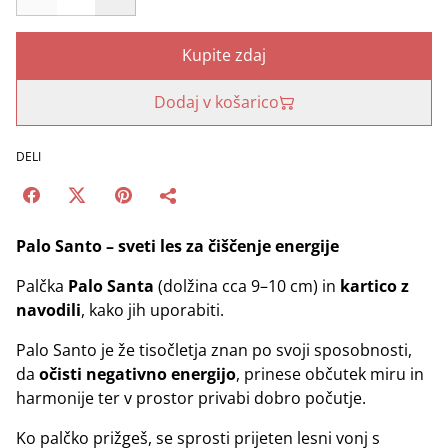
Kupite zdaj
Dodaj v košarico
DELI
Palo Santo – sveti les za čiščenje energije
Palčka
Palo Santa
(dolžina cca 9–10 cm) in
kartico z
navodili
, kako jih uporabiti.
Palo Santo je že tisočletja znan po svoji sposobnosti,
da
očisti negativno energijo
, prinese občutek miru in
harmonije ter v prostor privabi dobro počutje.
Ko palčko prižgeš, se sprosti prijeten lesni vonj s