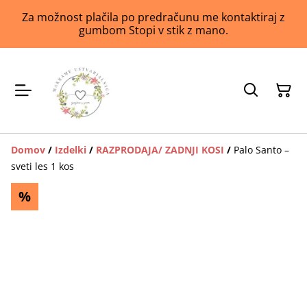
Za možnost plačila po predračunu me kontaktiraj z
gumbom Stopi v stik z mano.
Domov
/
Izdelki
/
RAZPRODAJA/ ZADNJI KOSI
/
Palo Santo –
sveti les 1 kos
%