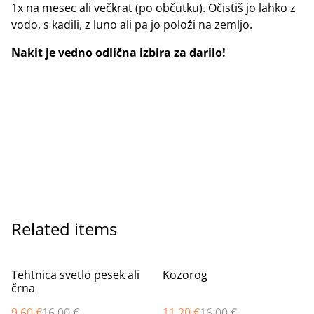
1x na mesec ali večkrat (po občutku). Očistiš jo lahko z
vodo, s kadili, z luno ali pa jo položi na zemljo.
Nakit je vedno odlična izbira za darilo!
Related items
%
%
Tehtnica svetlo pesek ali
Kozorog
črna
9,60 €
16,00 €
11,20 €
16,00 €