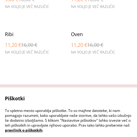
NA VOLJO JE VEČ RAZLIČIC
NA VOLJO JE VEČ RAZLIČIC
%
%
Ribi
Oven
11,20 €
16,00 €
11,20 €
16,00 €
NA VOLJO JE VEČ RAZLIČIC
NA VOLJO JE VEČ RAZLIČIC
Piškotki
Domov
Stopi v stik z nama
Pravni pogoji
Pravilnik o zasebnosti
To spletno mesto uporablja piškotke. To so majhne datoteke, ki nam
Pravilnik o piškotkih
pomagajo razumeti, kako uporabljate naše storitve, da lahko vašo izkušnjo
še dodatno izboljšamo. S klikom "Nastavitve piškotkov" lahko izveste več o
teh piškotkih in upravljate njihovo uporabo. Prav tako lahko preberete naš
pravilnik o piškotkih
.