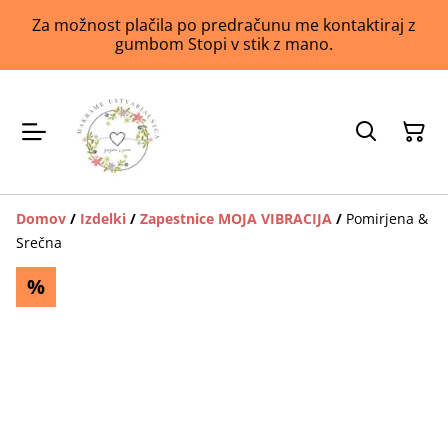
Za možnost plačila po predračunu me kontaktiraj z
gumbom Stopi v stik z mano.
Domov
/
Izdelki
/
Zapestnice MOJA VIBRACIJA
/
Pomirjena &
Srečna
%