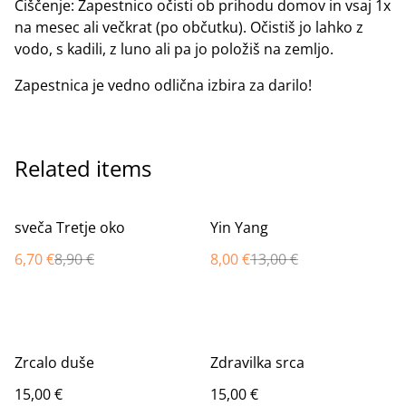
Čiščenje: Zapestnico očisti ob prihodu domov in vsaj 1x
na mesec ali večkrat (po občutku). Očistiš jo lahko z
vodo, s kadili, z luno ali pa jo položiš na zemljo.
Zapestnica je vedno odlična izbira za darilo!
Related items
%
%
sveča Tretje oko
Yin Yang
6,70 €
8,90 €
8,00 €
13,00 €
Zrcalo duše
Zdravilka srca
15,00 €
15,00 €