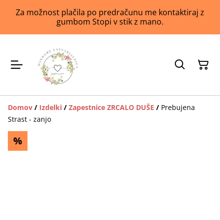
Za možnost plačila po predračunu me kontaktiraj z
gumbom Stopi v stik z mano.
Domov
/
Izdelki
/
Zapestnice ZRCALO DUŠE
/
Prebujena
Strast - zanjo
%