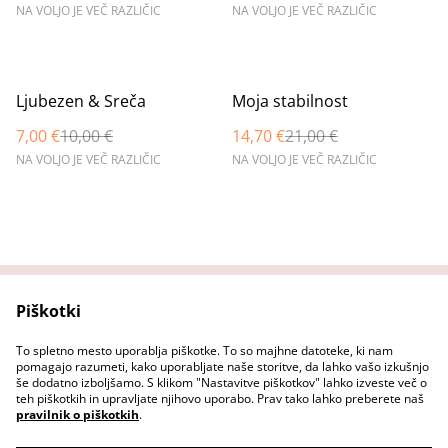
NA VOLJO JE VEČ RAZLIČIC
NA VOLJO JE VEČ RAZLIČIC
%
%
Ljubezen & Sreča
Moja stabilnost
7,00 €
10,00 €
14,70 €
21,00 €
NA VOLJO JE VEČ RAZLIČIC
NA VOLJO JE VEČ RAZLIČIC
Piškotki
Domov
Stopi v stik z nama
Pravni pogoji
Pravilnik o zasebnosti
To spletno mesto uporablja piškotke. To so majhne datoteke, ki nam
Pravilnik o piškotkih
pomagajo razumeti, kako uporabljate naše storitve, da lahko vašo izkušnjo
še dodatno izboljšamo. S klikom "Nastavitve piškotkov" lahko izveste več o
teh piškotkih in upravljate njihovo uporabo. Prav tako lahko preberete naš
pravilnik o piškotkih
.