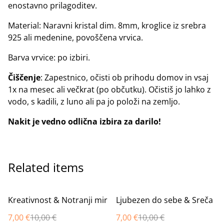
enostavno prilagoditev.
Material: Naravni kristal dim. 8mm, kroglice iz srebra
925 ali medenine, povoščena vrvica.
Barva vrvice: po izbiri.
Čiščenje
: Zapestnico, očisti ob prihodu domov in vsaj
1x na mesec ali večkrat (po občutku). Očistiš jo lahko z
vodo, s kadili, z luno ali pa jo položi na zemljo.
Nakit je vedno odlična izbira za darilo!
Related items
%
%
Kreativnost & Notranji mir
Ljubezen do sebe & Sreča
7,00 €
10,00 €
7,00 €
10,00 €