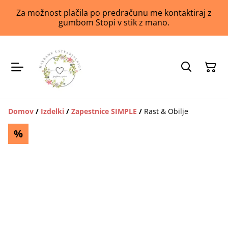
Za možnost plačila po predračunu me kontaktiraj z
gumbom Stopi v stik z mano.
Domov
/
Izdelki
/
Zapestnice SIMPLE
/
Rast & Obilje
%