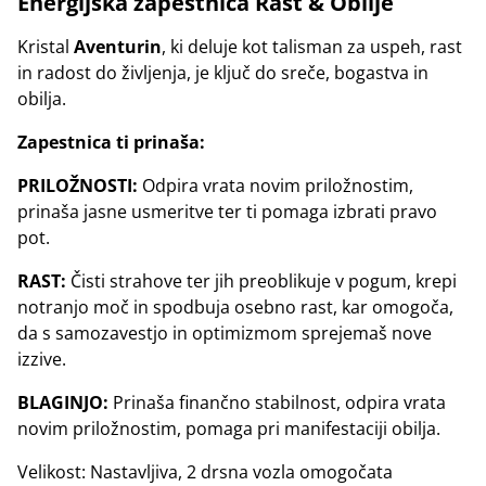
Energijska zapestnica Rast & Obilje
Kristal
Aventurin
, ki deluje kot talisman za uspeh, rast
in radost do življenja, je ključ do sreče, bogastva in
obilja.
Zapestnica ti prinaša:
PRILOŽNOSTI:
Odpira vrata novim priložnostim,
prinaša jasne usmeritve ter ti pomaga izbrati pravo
pot.
RAST:
Čisti strahove ter jih preoblikuje v pogum, krepi
notranjo moč in spodbuja osebno rast, kar omogoča,
da s samozavestjo in optimizmom sprejemaš nove
izzive.
BLAGINJO:
Prinaša finančno stabilnost, odpira vrata
novim priložnostim, pomaga pri manifestaciji obilja.
Velikost: Nastavljiva, 2 drsna vozla omogočata