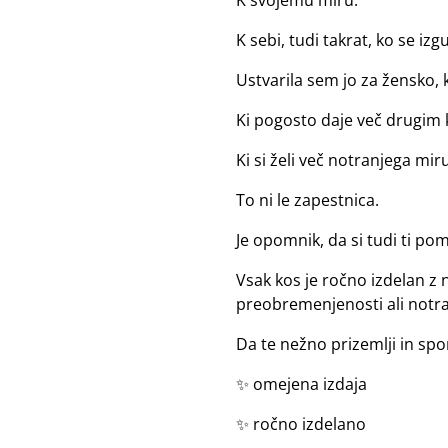
K svojemu miru.
K sebi, tudi takrat, ko se iz
Ustvarila sem jo za žensko, ki
Ki pogosto daje več drugim k
Ki si želi več notranjega mir
To ni le zapestnica.
Je opomnik, da si tudi ti p
Vsak kos je ročno izdelan z
preobremenjenosti ali notr
Da te nežno prizemlji in spo
✨ omejena izdaja
✨ ročno izdelano