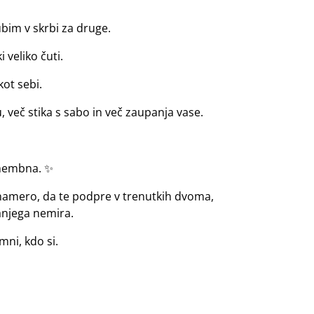
gubim v skrbi za druge.
 veliko čuti.
ot sebi.
u, več stika s sabo in več zaupanja vase.
omembna. ✨
 namero, da te podpre v trenutkih dvoma,
anjega nemira.
mni, kdo si.