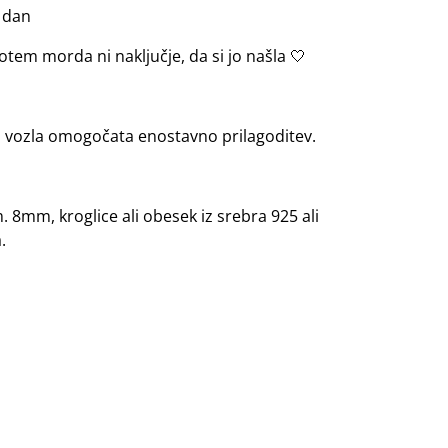
 dan
otem morda ni naključje, da si jo našla 🤍
na vozla omogočata enostavno prilagoditev.
m. 8mm, kroglice ali obesek iz srebra 925 ali
.