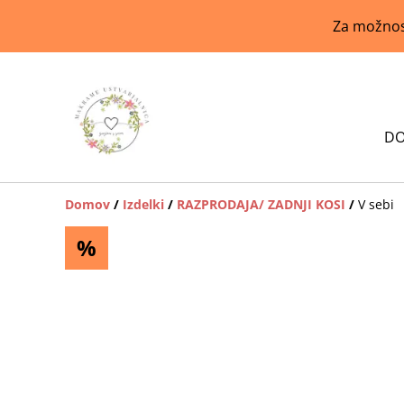
Za možnost
D
Domov
/
Izdelki
/
RAZPRODAJA/ ZADNJI KOSI
/
V sebi
%