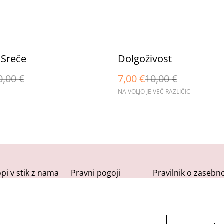
%
 Sreče
Dolgoživost
0,00 €
7,00 €
10,00 €
NA VOLJO JE VEČ RAZLIČIC
opi v stik z nama
Pravni pogoji
Pravilnik o zasebno