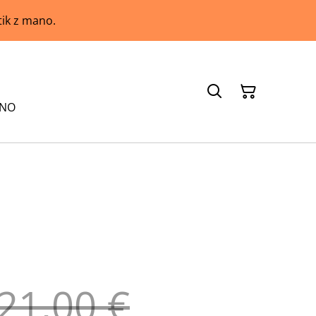
tik z mano.
ANO
21,00 €