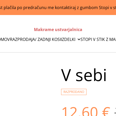
 plačila po predračunu me kontaktiraj z gumbom Stopi v s
Makrame ustvarjalnica
OMOV
RAZPRODAJA/ ZADNJI KOSI
IZDELKI
STOPI V STIK Z M
V sebi
RAZPRODANO
12,60 €